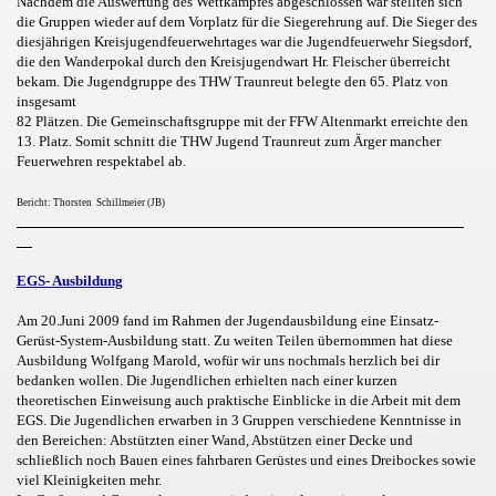
Nachdem die Auswertung des Wettkampfes abgeschlossen war stellten sich
die Gruppen wieder auf dem Vorplatz für die Siegerehrung auf. Die Sieger des
diesjährigen Kreisjugendfeuerwehrtages war die Jugendfeuerwehr Siegsdorf,
die den Wanderpokal durch den Kreisjugendwart Hr. Fleischer überreicht
bekam. Die Jugendgruppe des THW Traunreut belegte den 65. Platz von
insgesamt
82 Plätzen. Die Gemeinschaftsgruppe mit der FFW Altenmarkt erreichte den
13. Platz. Somit schnitt die THW Jugend Traunreut zum Ärger mancher
Feuerwehren respektabel ab.
Bericht: Thorsten Schillmeier (JB)
EGS- Ausbildung
Am 20.Juni 2009 fand im Rahmen der Jugendausbildung eine Einsatz-
Gerüst-System-Ausbildung statt. Zu weiten Teilen übernommen hat diese
Ausbildung Wolfgang Marold, wofür wir uns nochmals herzlich bei dir
bedanken wollen. Die Jugendlichen erhielten nach einer kurzen
theoretischen Einweisung auch praktische Einblicke in die Arbeit mit dem
EGS. Die Jugendlichen erwarben in 3 Gruppen verschiedene Kenntnisse in
den Bereichen: Abstützten einer Wand, Abstützen einer Decke und
schließlich noch Bauen eines fahrbaren Gerüstes und eines Dreibockes sowie
viel Kleinigkeiten mehr.