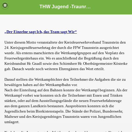
THW Jugend -Traunreut
„Der Einzelne sagt Ich, das Team sagt Wir“
Unter diesem Motto veranstaltete der Kreisfeuerwehrverband Traunstein den
24. Kreisjugendfeuerwehrtag der durch die FFW Traunstein ausgerichtet
wurde. Als erstens marschierten die Wettkampfgruppen auf den Vorplatz des
Feuerwehrgerätehaus ein. Wo es anschließend die Begrüßung durch den
Kreisbrandrat Hr. Gnadl sowie den Schirmherr Hr. Oberbürgermeister Kösterke
gab. Danach wurde noch weiteren Ehrengästen das Wort erteilt.
Darauf stellten die Wettkampfrichter den Teilnehmer die Aufgaben die sie zu
bewältigen haben auf der Wettkampfbahn vor.
Nach der Einteilung auf den Bahnen konnte der Wettkampf beginnen. Als der
Wettkampf vorbei war konnten sich die Teilnehmer mit Essen und Trinken
stärken, oder auf dem Ausstellungsgelände die neuen Feuerwehrfahrzeuge
aus dem ganzen Landkreis bestaunen. Ausprobieren konnten sich die
Jugendlichen beim Bierkistenstapeln. Die Stände der Polizei, Bundeswehr,
Malteser und des Kreisjugendringes Traunstein waren von Jungendlichen
umlagert.