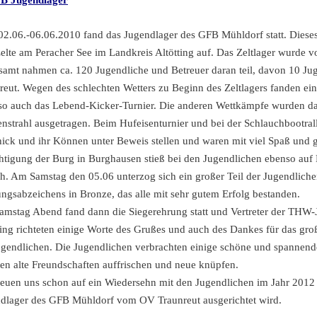
FB Jugendlager
2.06.-06.06.2010 fand das Jugendlager des GFB Mühldorf statt. Diese
Zelte am Peracher See im Landkreis Altötting auf. Das Zeltlager wurde v
samt nahmen ca. 120 Jugendliche und Betreuer daran teil, davon 10 Ju
reut. Wegen des schlechten Wetters zu Beginn des Zeltlagers fanden ein
, so auch das Lebend-Kicker-Turnier. Die anderen Wettkämpfe wurden d
nstrahl ausgetragen. Beim Hufeisenturnier und bei der Schlauchbootral
ick und ihr Können unter Beweis stellen und waren mit viel Spaß und g
htigung der Burg in Burghausen stieß bei den Jugendlichen ebenso auf
ch. Am Samstag den 05.06 unterzog sich ein großer Teil der Jugendlich
ungsabzeichens in Bronze, das alle mit sehr gutem Erfolg bestanden.
mstag Abend fand dann die Siegerehrung statt und Vertreter der THW-
ting richteten einige Worte des Grußes und auch des Dankes für das 
ugendlichen. Die Jugendlichen verbrachten einige schöne und spannen
en alte Freundschaften auffrischen und neue knüpfen.
reuen uns schon auf ein Wiedersehn mit den Jugendlichen im Jahr 201
dlager des GFB Mühldorf vom OV Traunreut ausgerichtet wird.