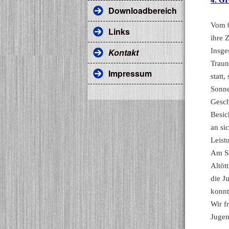
4. G
Downloadbereich
Vom 0
Links
ihre 
Kontakt
Insge
Traun
Impressum
statt
Sonne
Gesch
Besic
an si
Leist
Am Sa
Altöt
die J
konnt
Wir f
Jugen