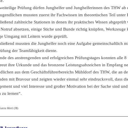
e.
weiteilige Prüfung dürfen Junghelfer und Junghelferinnen des THW ab 
Jugendlichen mussten zuerst ihr Fachwissen im theoretischen Teil unter 
ließend zahlreiche Stationen in denen ihr praktisches Wissen abgeprüft
 Notruf absetzen, einige Stiche und Bunde richtig knüpfen, Werkzeuge
ige Umgang mit Leitern wurde geprüft.
ließend mussten die Junghelfer noch eine Aufgabe gemeinschaftlich mi
rüfung der Teamfähigkeit diente.
de des anstrengenden und erfolgreichen Prüfungstages konnten alle 8
reut ihre Urkunde und das bronzene Leistungsabzeichen in Empfang ne
dlichen aus dem Geschäftsführerbereichs Mühldorf des THW, die an d
nden mit Bravour und zeigten wieder einmal sehr eindrucksvoll, dass d
ement und viel Interesse und großer Motivation bei der Sache sind un
n zu lernen“.
Katrin Mörtl (JB)