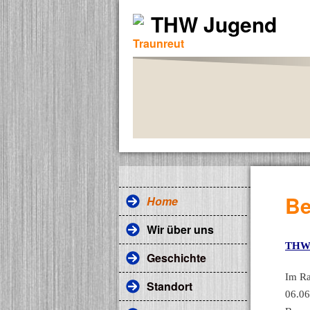
THW Jugend
Traunreut
Be
Home
Wir über uns
THW 
Geschichte
Im Ra
Standort
06.06